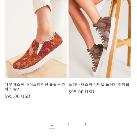
다무 재스퍼 바이브레이션 슬립온 캔
노리나 재스퍼 이터널 플레임 하이탑
버스 슈즈
정
$95.00 USD
정
$95.00 USD
가
가
1
2