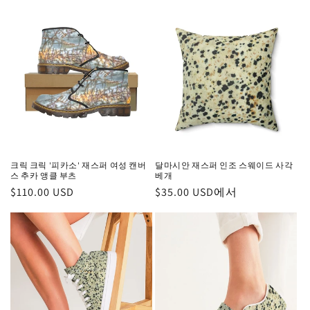
가
크릭 크릭 '피카소' 재스퍼 여성 캔버
달마시안 재스퍼 인조 스웨이드 사각
스 추카 앵클 부츠
베개
정
$110.00 USD
정
$35.00 USD에서
가
가