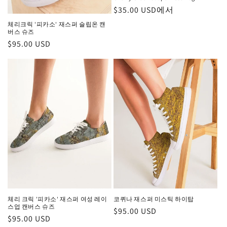
정
$35.00 USD에서
가
체리크릭 '피카소' 재스퍼 슬립온 캔
버스 슈즈
정
$95.00 USD
가
체리 크릭 '피카소' 재스퍼 여성 레이
코퀴나 재스퍼 미스틱 하이탑
스업 캔버스 슈즈
정
$95.00 USD
정
$95.00 USD
가