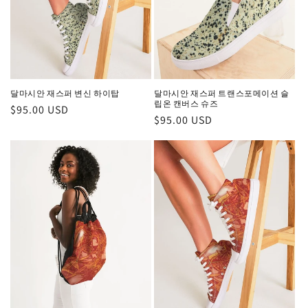
달마시안 재스퍼 변신 하이탑
달마시안 재스퍼 트랜스포메이션 슬
립온 캔버스 슈즈
정
$95.00 USD
정
$95.00 USD
가
가