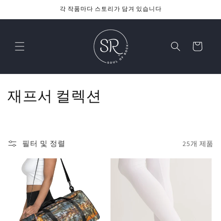
콘텐츠
각 작품마다 스토리가 담겨 있습니다
로 건너
뛰기
카
트
컬
재프서 컬렉션
렉
션
필터 및 정렬
25개 제품
: