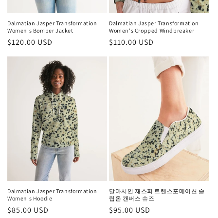
Dalmatian Jasper Transformation
Dalmatian Jasper Transformation
Women's Bomber Jacket
Women's Cropped Windbreaker
정
$120.00 USD
정
$110.00 USD
가
가
Dalmatian Jasper Transformation
달마시안 재스퍼 트랜스포메이션 슬
Women's Hoodie
립온 캔버스 슈즈
정
$85.00 USD
정
$95.00 USD