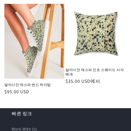
가
가
달마시안 재스퍼 인조 스웨이드 사각
베개
정
$35.00 USD에서
달마시안 재스퍼 변신 하이탑
가
정
$95.00 USD
가
빠른 링크
Work With Us