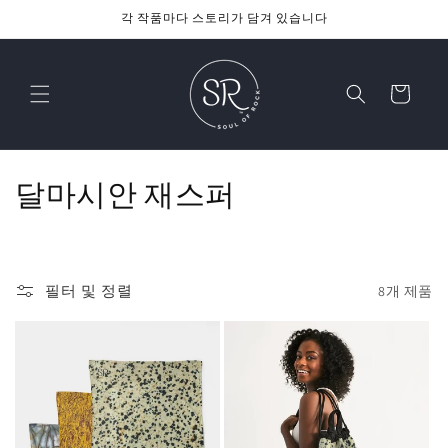
콘텐츠
각 작품마다 스토리가 담겨 있습니다
로 건너
뛰기
카
트
컬
달마시안 재스퍼
렉
션
필터 및 정렬
8개 제품
: