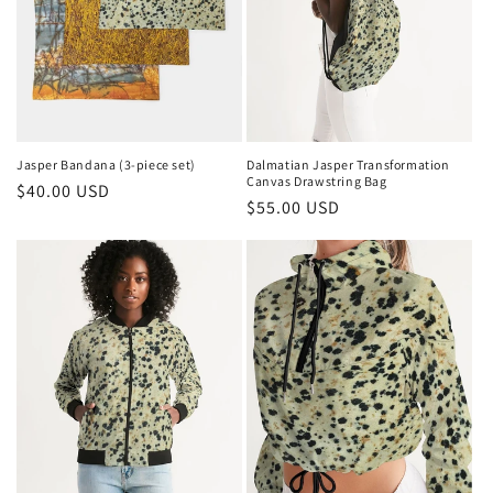
Jasper Bandana (3-piece set)
Dalmatian Jasper Transformation
Canvas Drawstring Bag
정
$40.00 USD
정
$55.00 USD
가
가